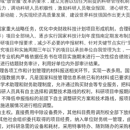
域“放管服”改革的要求，建立完善以信任为前提的科研管理机
活力，调动科研人员积极性，激励科研人员敬业报国、潜心研究
展新动能，为实现经济高质量发展、建设世界科技强国作出更大
国家重大战略任务，优化中央财政科技计划项目形成机制，合理
等）项目全部纳入。逐步实行国家科技计划年度指南定期发布制
研项目申报要求，减少不必要的申报材料。针对关键节点实行“
研究项目和实施周期三年以下的项目以承担单位自我管理为主，
理专业机构严格依据任务书在项目实施期末进行一次性综合绩效
构进行结题财务审计，利用好单位内外部审计结果。
理各项工作和计划管理的材料报送相关环节，实现一表多用。国
加强数据共享，凡是国家科技管理信息系统已有的材料或已要求
全学术助理和财务助理制度，允许通过购买财会等专业服务，把
科研人员具有自主选择和调整技术路线的权利，科研项目申报期
、不降低申报指标的前提下自主调整研究方案和技术路线，报项
实施进展情况进行相应调整。
自主权。
直接费用中除设备费外，其他科目费用调剂权全部下放
其他社会组织委托取得的项目经费，纳入单位财务统一管理，
程，对科研急需的设备和耗材，采用特事特办、随到随办的采购