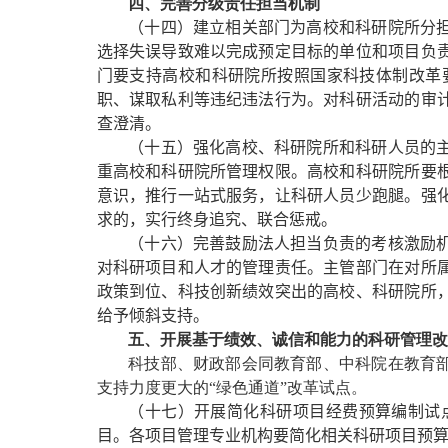
四、完善分级责任担当机制
（十四）建立相关部门为高校和科研院所分
选择失误导致难以完成预定目标的单位和项目负
门要支持高校和科研院所按照国家科技体制改革
职、谋取私利等违纪违法行为。对科研活动的审
查澄清。
（十五）强化高校、科研院所和科研人员的
重高校和科研院所管理权限。高校和科研院所要
意识，推行一站式服务，让科研人员少跑腿。强
求的，实行终身追究、联合惩戒。
（十六）完善鼓励法人担当负责的考核激励
对科研项目和人才的管理责任。主管部门在对所
政策到位、科技创新绩效突出的高校、科研院所
给予倾斜支持。
五、开展基于绩效、诚信和能力的科研管理
科技部、财政部会同教育部、中科院在教育
支持力度更大的“绿色通道”改革试点。
（十七）开展简化科研项目经费预算编制试
目。各项目管理专业机构要简化相关科研项目预