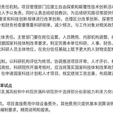
担责任机制。
项目管理部门应建立自由探索和颠覆性技术创新活
责人予以免责，同时认真总结经验教训，为后续研究路径等提供
要求和科技创新规律进行改革创新，合理区分改革创新、探索
计和财务检查要尊重科研规律，减少频次，与工作对象对相关政
主体责任。
主管部门要在岗位设置、人员聘用、内部机构调整、
根据国家科技体制改革要求，制定完善本单位科研、人事、财务
化科研人员主体地位，在充分信任基础上赋予更大的人财物支配
机制。
以科研机构评估为统领，协调推进项目评审、人才评价、
属高校、科研院所开展考核时，应当将落实国家科技体制改革政
，在申请国家科技计划和人才项目、核定绩效工资总量、布局建
改革试点
部直属高校和中科院所属科研院所中选择部分创新能力和潜力突
点。
项目直接费用中除设备费外，其他费用只提供基本测算说
算编制要求，精简说明和报表。