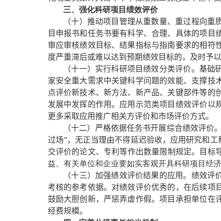
三、强化科研项目绩效评价
（十）推动项目管理从重数量、重过程向重
目申报书和任务书要有科学、合理、具体的项目
审应审核绩效目标、结果指标与指南要求的相符
度严重滞后或难以达到预期绩效目标的，及时予
（十一）实行科研项目绩效分类评价。
基础
家安全重大需求中关键科学问题的效能、支撑技
点评价新技术、新方法、新产品、关键部件等的
发展中发挥的作用。应用示范类项目绩效评价以
更多采取应用推广相关方评价和市场评价方式。
（十二）严格依据任务书开展综合绩效评价
过场”，无正当理由不得延迟验收，应用研究和工
交评价的论文、专利等作出数量限制规定。目标
益。有关单位和企业要如实客观开具科研项目经
（十三）加强绩效评价结果的应用。
绩效评
考核的参考依据。对绩效评价优秀的，在后续项
鼓励大胆创新，严惩弄虚作假。项目承担单位在
经费规模。