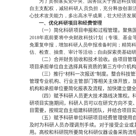
为了贯彻落实党中央、国务院关于推进科技领
自主支配权，减轻科研人员负担，充分释放创新
心技术攻关能力，多出高水平成果，壮大经济发
一、优化科研项目和经费管理
（一）简化科研项目申报和过程管理。
聚焦
2018
年底前要将中央财政科技计划（专项、基金
免重复申报，增加科研人员申报准备时间；精简科
估、检查、抽查、审计等活动；自由探索类基础
（二）合并财务验收和技术验收。
由项目管
项目承担单位自主选择具有资质的第三方中介机
（三）推行“材料一次报送”制度。
整合科技管
管理专业机构、行业主管部门等相关主体开放，
机构和承担单位要简化报表及流程，加快建立健
（四）赋予科研人员更大技术路线决策权。
研项目实施期间，科研人员可以在研究方向不变
目需要，按规定自主组建科研团队，并结合项目
（五）赋予科研单位科研项目经费管理使用
及时为科研人员办理调剂手续。对于接受企业或
用。高校和科研院所要简化科研仪器设备采购流