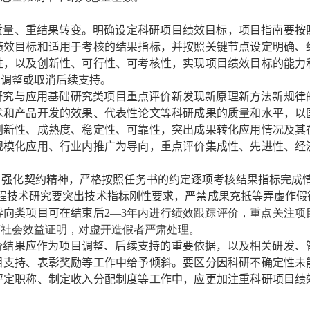
质量、重结果转变。
明确设定科研项目绩效目标，项目指南要按
绩效目标和适用于考核的结果指标，并按照关键节点设定明确、
性，以及创新性、可行性、可考核性，实现项目绩效目标的能力
以调整或取消后续支持。
研究与应用基础研究类项目重点评价新发现新原理新方法新规律
术和产品开发的效果、代表性论文等科研成果的质量和水平，以
创新性、成熟度、稳定性、可靠性，突出成果转化应用情况及其
规模化应用、行业内推广为导向，重点评价集成性、先进性、经
。
强化契约精神，严格按照任务书的约定逐项考核结果指标完成
程技术研究要突出技术指标刚性要求，严禁成果充抵等弄虚作假
导向类项目可在结束后
2—3
年内进行绩效跟踪评价，重点关注项
济社会效益证明，对虚开造假者严肃处理。
价结果应作为项目调整、后续支持的重要依据，以及相关研发、
目支持、表彰奖励等工作中给予倾斜。要区分因科研不确定性未
评定职称、制定收入分配制度等工作中，应更加注重科研项目绩