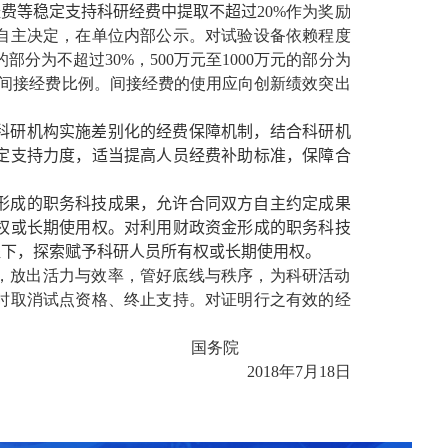
经费等稳定支持科研经费中提取不超过
20%
作为奖励
自主决定，在单位内部公示。对试验设备依赖程度
的部分为不超过
30%
，
500
万元至
1000
万元的部分为
间接经费比例。间接经费的使用应向创新绩效突出
科研机构实施差别化的经费保障机制，结合科研机
定支持力度，适当提高人员经费补助标准，保障合
形成的职务科技成果，允许合同双方自主约定成果
权或长期使用权。对利用财政资金形成的职务科技
提下，探索赋予科研人员所有权或长期使用权。
，放出活力与效率，管好底线与秩序，为科研活动
时取消试点资格、终止支持。对证明行之有效的经
国务院
2018
年
7
月
18
日