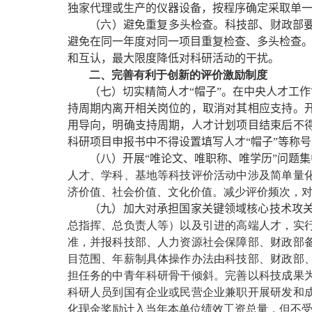
独家代理或生产的仪器设备，按程序确定采取单
（六）避免重复多头检查。
科技部、财政部
避免在同一年度对同一项目重复检查、多头检查。
和互认，最大限度降低对科研活动的干扰。
二、完善有利于创新的评价激励制度
（七）切实精简人才“帽子”。
在中央人才工作
持周期内离开相关岗位的，取消对其相应支持。
用导向，明确支持周期，人才计划项目结束后不
科研项目申报书中不得设置填写人才“帽子”等称
（八）开展“唯论文、唯职称、唯学历”问题
人才、学科、基地等科技评价活动中涉及简单量
济价值、社会价值、文化价值。减少评价频次，
（九）加大对承担国家关键领域核心技术攻
总指挥、总负责人等）以及引进的高端人才，实
准，并报科技部、人力资源社会保障部、财政部
目范围、年薪制具体操作办法由科技部、财政部
担任务的中青年科研骨干倾斜。完善以科技成果
科研人员到国有企业或民营企业兼职开展研发和
化现金奖励计入当年本单位绩效工资总量，但不