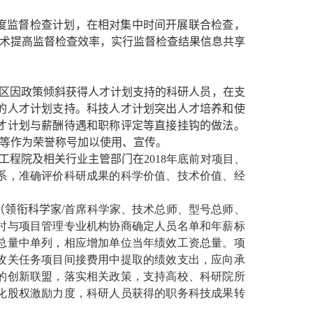
度监督检查计划，在相对集中时间开展联合检查，
技术提高监督检查效率，实行监督检查结果信息共享
区因政策倾斜获得人才计划支持的科研人员，在支
的人才计划支持。科技人才计划突出人才培养和使
才计划与薪酬待遇和职称评定等直接挂钩的做法。
家等作为荣誉称号加以使用、宣传。
工程院及相关行业主管部门在
2018
年底前对项目、
系，准确评价科研成果的科学价值、技术价值、经
（领衔科学家
/
首席科学家、技术总师、型号总师、
时与项目管理专业机构协商确定人员名单和年薪标
总量中单列，相应增加单位当年绩效工资总量。项
攻关任务项目间接费用中提取的绩效支出，应向承
的创新联盟，落实相关政策，支持高校、科研院所
化股权激励力度，科研人员获得的职务科技成果转