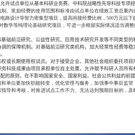
。
允许试点单位从基本科研业务费、中科院战略性先导科技专项
机制。奖励经费的使用范围和标准由试点单位在绩效工资总量内
成电路设计等智力密集型项目，提高间接经费比例，
500
万元以下
对数学等纯理论基础研究项目，可进一步根据实际情况适当调整
事基础前沿研究、公益性研究、应用技术研究开发等不同类型的
协调的保障机制。对基础前沿研究类机构，加大经常性经费等稳
究。
有权或长期使用权试点。
对于接受企业、其他社会组织委托项目
职务科技成果由项目承担单位自主处置，允许赋予科研人员所有
匹配的原则，在不影响国家安全、国家利益、社会公共利益的前
门和单位要加快职能转变，优化管理与服务，加强事中事后监管
踪指导和考核，对推进试点工作不力、无法达到预期目标的，及