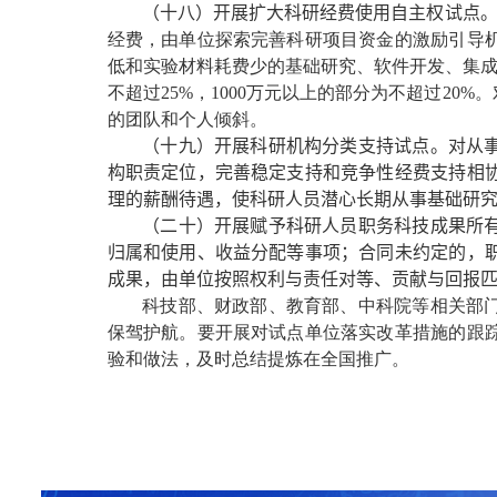
（十八）开展扩大科研经费使用自主权试点
经费，由单位探索完善科研项目资金的激励引导
低和实验材料耗费少的基础研究、软件开发、集
不超过
25%
，
1000
万元以上的部分为不超过
20%
。
的团队和个人倾斜。
（十九）开展科研机构分类支持试点。
对从
构职责定位，完善稳定支持和竞争性经费支持相
理的薪酬待遇，使科研人员潜心长期从事基础研
（二十）开展赋予科研人员职务科技成果所
归属和使用、收益分配等事项；合同未约定的，
成果，由单位按照权利与责任对等、贡献与回报
科技部、财政部、教育部、中科院等相关部
保驾护航。要开展对试点单位落实改革措施的跟
验和做法，及时总结提炼在全国推广。