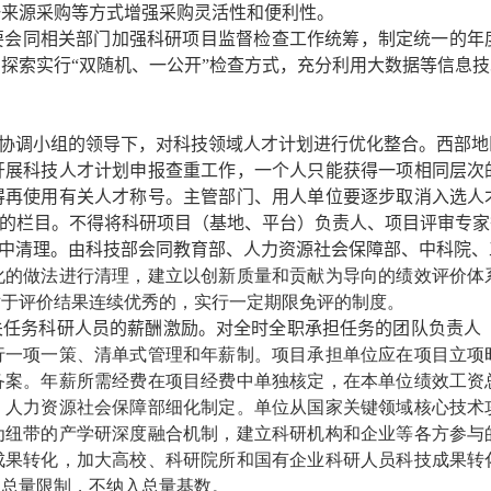
一来源采购等方式增强采购灵活性和便利性。
要会同相关部门加强科研项目监督检查工作统筹，制定统一的年
探索实行“双随机、一公开”检查方式，充分利用大数据等信息
协调小组的领导下，对科技领域人才计划进行优化整合。西部地
开展科技人才计划申报查重工作，一个人只能获得一项相同层次
得再使用有关人才称号。主管部门、用人单位要逐步取消入选人
号的栏目。不得将科研项目（基地、平台）负责人、项目评审专
集中清理。
由科技部会同教育部、人力资源社会保障部、中科院、
化的做法进行清理，建立以创新质量和贡献为导向的绩效评价体
对于评价结果连续优秀的，实行一定期限免评的制度。
关任务科研人员的薪酬激励。
对全时全职承担任务的团队负责人
行一项一策、清单式管理和年薪制。项目承担单位应在项目立项
备案。年薪所需经费在项目经费中单独核定，在本单位绩效工资
、人力资源社会保障部细化制定。单位从国家关键领域核心技术
为纽带的产学研深度融合机制，建立科研机构和企业等各方参与
成果转化，加大高校、科研院所和国有企业科研人员科技成果转
受总量限制，不纳入总量基数。