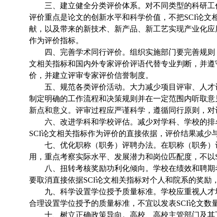
三、建立健全分类评价体系。对不同类型的科研工作
评价重点是论文的创新水平和科学价值，不把SCI论
献，以及带来的新技术、新产品、新工艺实现产业化应
作为评价指标。
四、完善学术同行评价。组织实施部门要完善规则，引
文相关指标和国内外专家评价评语代替专业判断，并遵
价，并建立评审专家评价信誉制度。
五、规范各类评价活动。大力减少项目评审、人才评
制定明确的工作流程和决策规则并在一定范围内听取意
新点和意义。评审过程应严谨科学，遵循同行原则，对
六、改进学科和学校评估。减少对学科、学校的排名
SCI论文相关指标作为评价的直接依据，评价结果减
七、优化职称（职务）评聘办法。在职称（职务）评
用，重点考察实际水平、发展潜力和岗位匹配度，不以S
八、扭转考核奖励功利化倾向。学校在绩效和聘期考核
要取消直接依据SCI论文相关指标对个人和院系的奖励
九、科学设置学位授予质量标准。学校应重视人才培
合理设置学位授予的质量标准，不宜以发表SCI论文
十、树立正确政策导向。高校、高校主管部门及其下属