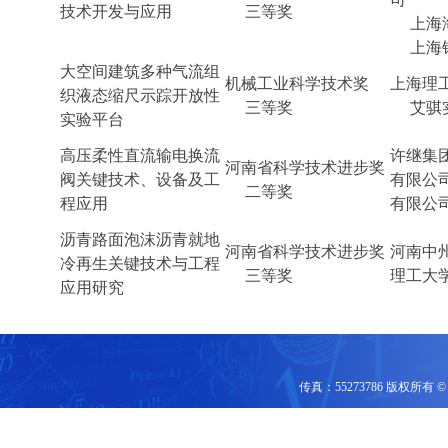
技术开发与应用
三等奖
上海海
上海银
大空间建筑多种气流组
机械工业科学技术奖
上海理
织液态缩尺示踪开放性
三等奖
艾骐实
实验平台
高压柔性直流输电换流
许继集
河南省科学技术进步奖
阀关键技术、设备及工
有限公
二等奖
程应用
有限公
沥青路面泡沫沥青就地
河南省科学技术进步奖
河南中
冷再生关键技术与工程
三等奖
理工大
应用研究
传真：55273786 版权所有