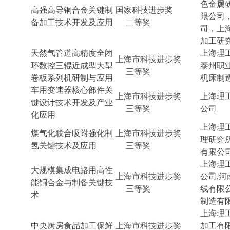
色金属
高强高导铜合金关键制
国家科技进步奖
限公司
备加工技术开发及应用
二等奖
司，上
加工研
天然气管道高精度全闭
上海理工
上海市科技进步奖
环数控三辊近成型大型
泰州职
三等奖
卷板系列机研制与应用
机床制
车用变速器核心部件关
上海市科技进步奖
上海理
键设计技术开发及产业
三等奖
公司
化应用
上海理
煤气化联合吸附强化制
上海市科技进步奖
理研究
氢关键技术及应用
三等奖
有限公
上海理
大规模集成电路用高性
上海市科技进步奖
公司,河
能铜合金与制备关键技
三等奖
线有限
术
制造有
上海理
中央厨房食品加工保鲜
上海市科技进步奖
加工有限