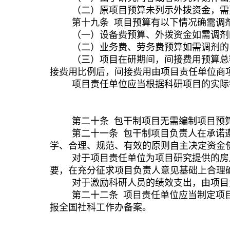
（二）原项目预算未列示外拨资金，需
第
十九
条
项目预算有以下情况确需调
（一）设备费预算、外拨资金如需调剂
（二）业务费、劳务费预算如需调剂的
（三）
项目在研期间，间接费用预算总
接费用比例后，间接费用由
项目责任单位
商
项目责任单位应当根据科研项目的实际
第二十
条
包干制项目无需编制项目预
第二十
一
条
包干制项目负责人在承诺
学、合理、规范、有效的原则
自主决定
资金
对于项目责任单位为项目研究提供的房
要，在充分征求项目负责人意见基础上合理
对于激励科研人员的绩效支出，由项目
第二十
二
条
项目责任单位应当制定项
报全国社科工作办备案。