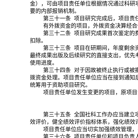
金），可由
项目
责任单位根据情况通过科研
要的内部报销机制。
第三十
一
条
项目研究完成后，
项目
责
有外拨资金的项目，外拨资金决算经合
第三十
二
条
项目研究成果首次鉴定的
扣除。
第三十
三
条
项目在研期间，年度剩余
最终成果出版及后续研究的直接支出
，优先
使用进度。
第三十
四
条
对于因故被终止执行
或
被
拨资金处理。
项目
责任单位应当在接到通知
统筹用于资助项目研究。
项目
责任
单位发生变更的项目，原项目
第三十
五
条
全国社科工作办
应当建立
效
评价，健全
绩效
评价指标体系，强化绩效
项目
责任单位应当切实加强绩效管理，
第三十
六
条
项目
责任单位和项目负责