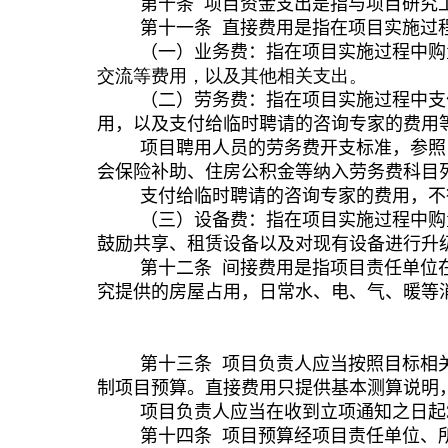
第
十
条
项目资金支出是指与
项目
研究
第十
一
条
直接费用是指在项目
实施
过
（一）业务费：指在项目
实施
过程中购
交流等费用，以及其他相关支出。
（二）劳务费：指在项目实施过程中支
用，以及支付给临时聘请的咨询专家的费用
项目聘用人员的劳务费开支标准，参照
会保险补助、住房公积金等纳入劳务费科目
支付给临时聘请的咨询专家的费用，不
（三）设备费：指在项目
实施
过程中购
鼓励共享、租赁设备以及对现有设备进行升
第十
二
条
间接费用是指
项目
责任单位
究提供的房屋占用，日常水、电、气、暖等
第十
三
条
项目负责人应当按照目标相
制项目预算
。直接费用只提供基本测算说明
项目负责人应当在收到立项通知之日起
第十
四
条
项目预算经
项目
责任单位、