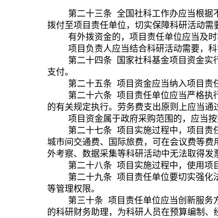
第二十
三
条
全国社科工作办应当根据
拨付至
项目
责任单位，切实保障科研活动需
有外拨
资金
的，
项目
责任单位应当及时
项目负责人应当结合科研活动需要，科
第二十
四
条
国家社科基金项目资金实
支付。
第二十
五
条
项目资金应当纳入项目责
第二十
六
条
项目责任单位应当严格执
的有关规定执行。劳务费支出原则上应当通
项目资金属于政府采购范围的，应当按
第二十
七
条
项目实施过程中，项目责
城市间交通费、国际旅费，可在会议费等费
外考察
、数据采集等科研活动中无法取得发
第二十
八
条
项目实施过程中，使用项
第
二十九
条
项目责任单位要切实强化
等管理
权限
。
第三十
条
项目责任单位应当创新服务
的科研财务助理，为科研人员在预算编制、