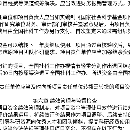
项目经费等渠道统筹解决。应当改进财务报销管理方式，
任单位和项目负责人应当如实编制《国家社会科学基金项
作研究单位财务、审计部门审核并签署意见后，由项目负
费用由全国社科工作办另行支付。首次鉴定未通过需组织
资金可以结转下一年度继续使用。项目通过审核验收后，
考虑
原项目
团队
科研需求。项目责任单位应当
加强结余资
撤销的项目，
全国社科工作办
视情节轻重分别作出退回结
后
3
0
日内按原渠道退回全国社科工作办。所退资金由全国
责任
单位应当及时向新项目
责任
单位转拨需转拨的项目资
第六章
绩效管理与监督检查
项目资金绩效管理制度，对项目资金管理使用效益进行绩
评价结果运用，将绩效评价结果作为项目调整、后续支持
引导科研资源向优秀人才和团队倾斜，提高科研经费使用
人应当依法依规管理使用项目资金，不得存在以下行为：