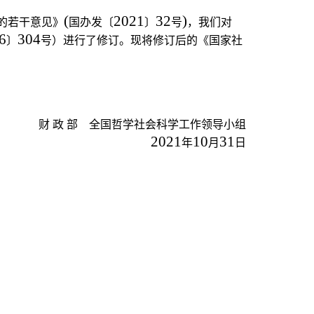
(
2021
32
)
的若干意见》
国办发〔
〕
号
，我们对
6
304
〕
号）进行了修订。现将修订后的《国家社
财 政 部 全国哲学社会科学工作领导小组
2021
10
31
年
月
日