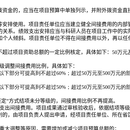
拨资金的，应当在项目预算中单独列示，并附外拨资金直
筹安排使用。项目
责任单位应当
建立健全
间接费用的
内部
的关系
。绩效支出
安排应当与科研人员在项目工作中的实
和个人倾斜
。项目责任单位不得在间接费用以外
，
再以任
不超过项目资助总额的一定比例核定，具体如下：
50
万元
级
调整间接费用比例，具体如下：
以下部分可提高到不超过
60%
；超过
50
万元至
500
万元的
以下部分可提高到不超过
50%
；超过
50
万元至
500
万元的
鉴定”方式结项
未分等级
的，
间接费用比例不再提高。
支出
间接费用。
项目成果通过审核验收后，依据结项等级
剂的，由项目负责人提出申请，经
项目
责任单位、所在省
重大调整等原因，需要增加或减少项目预算总额的；