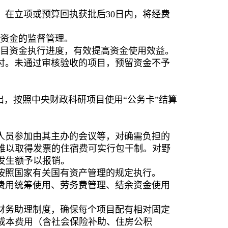
，在立项或预算回执获批后
30
日内，将经费
。
资金的监督管理。
目资金执行进度，有效提高资金使用效益。
付。未通过审核验收的项目，预留资金不予
出，按照中央财政科研项目使用
“
公务卡
”
结算
人员参加由其主办的会议等，对确需负担的
难以取得发票的住宿费可实行包干
制
。对
野
发生额予以报销。
按照
国家有关
国有资产管理
的
规定执行。
费用统筹使用、劳务费管理、结余资金使用
财务助理制度，确保每个项目配有相对固定
成本费用（含社会保险补助、住房公积