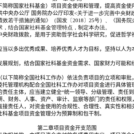
下简称国家社科基金）项目资金使用和管理，提高资金使
共中央办公厅 国务院办公厅印发
<
关于进一步完善中央财
绩效若干措施的通知》（国发〔
2018
〕
25
号）、《国务院
求，结合国家社科基金管理特点，制定本办法。
中央财政拨款，是用于资助哲学社会科学研究，促进哲学
应当以多出优秀成果、培养优秀人才为目标，坚持以人为
发展规划，结合国家社科基金资金需求
、
国家财力可能
和
（以下简称全国社科工作办）依法负责项目的立项和审批
委托管理机构
配合全国社科工作办对项目资金进行具体管
的责任主体，应当建立健全“统一领导、分级管理、责任到
研、财务、人事、资产、审计、监察等部门的责任和权限
直接责任人，对资金使用的合规性、合理性、真实性和相
社科基金项目资金管理分为预算制和包干制。
第二章
项目资金开支范围