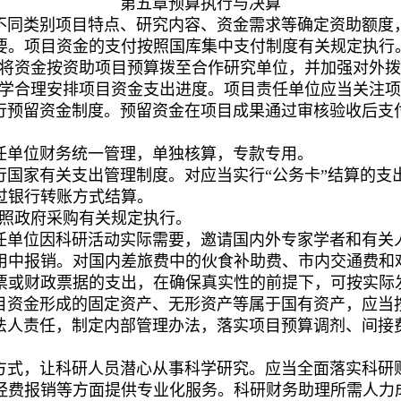
第五章
预算执行与决算
不同类别项目特点、研究内容、资金需求等确定资助额度
要。
项目资金的支付按照国库集中支付制度有关规定执行
将资金按资助项目预算拨
至
合作研究单位，并加强对外拨
学合理安排项目资金支出进度。项目责任单位应当关注项
行预留资金制度。预留资金在项目成果通过审核验收后支
任单位财务统一管理，单独核算，专款专用。
行国家有关支出管理制度。对应当实行
“
公务卡
”
结算的支
过银行转账方式结算。
照政府采购有关规定执行。
任单位因科研活动实际需要，邀请国内外专家学者和有关
用中报销。对国内差旅费中的伙食补助费、市内交通费和
票或财政票据的支出，在确保真实性的前提下，可按实际
目资金形成的固定资产、无形资产等属于国有资产，应当
法人责任，制定内部管理办法，
落实
项目预算调剂、间接
方式，让科研人员潜心从事科学研究。应当全面落实科研
经费报销等方面提供专业化服务。科研财务助理所需人力