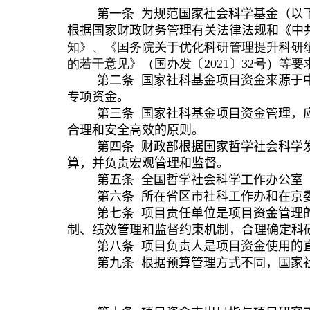
第一
条
为规范国家社会科学基金（以
根据国家财政财务管理有关法律法规和《中
知》、《国务院关于优化科研管理提升科研
的若干意见》（国办发〔
2021
〕
32
号）等要
第二
条
国家社科基金项目资金来源于
专项资金。
第三
条
国家社科基金项目资金管理，
合理
和安全高效的原则。
第四
条
财政部根据国家哲学社会科学
算，并负责宏观管理和监督。
第五
条
全国哲学社会科学工作办公室
第六
条
所在省区市社科工作办和在京
第
七
条
项目责任单位是项目资金管理
制
、绩效管理和
监督约束机制，合理确定科
第
八
条
项目负责人是项目资金使用的
第
九
条
根据预算管理方式不同，国家