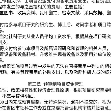
工作
相关的、由项目资金支付的各项费用
支出
。项目资金
程中发生的与之直接相关的费用，
主要
包括：
置图书、收集资料、复印翻拍、检索文献、采集数据、翻
付给参与项目研究的研究生、博士后、访问学者和项目聘
等。
当地社科研究从业人员平均工资水平，根据其在项目研究
列支。
得支付给参与本项目及所属课题研究和管理的相关人员
，
置设备和设备耗材、升级维护现有设备以及租用外单位设
级。
在组织实施项目过程中发生的无法在直接费用中列支的相
消耗，有关管理费用的补助支出，以及激励科研人员的绩
第三章 预算制项目资金管理
关性、政策相符性和经济合理性原则，根据项目研究需要
，不需要提供明细
。
30
日内完成预算编制。无特殊情况，逾期不提交的，视为
所在省区市社科工作办或在京委托管理机构审核并签署意