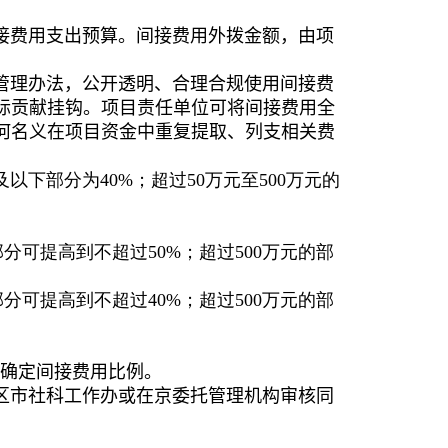
接费用支出预算。间接费用外拨金额，由项
管理办法，
公开透明、合理合规使用间接费
际贡献挂钩。
项目责任单位可将间接费用全
何名义在项目资金中重复提取、列支
相关费
及以下部分为
40%
；超过
50
万元至
500
万元的
部分可提高到不超过
50%
；超过
500
万元的部
部分可提高到不超过
40%
；超过
500
万元的部
确定间接费用比例
。
区市社科工作办或在京委托管理机构审核同