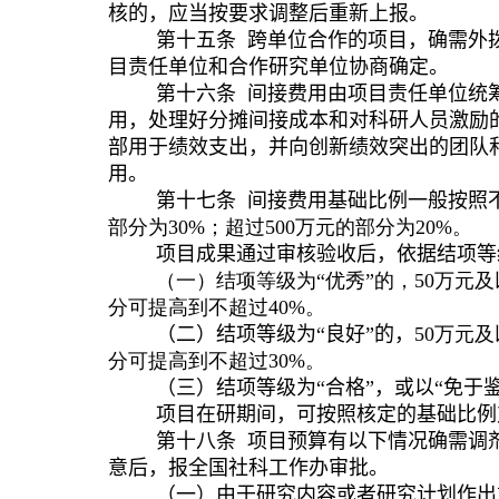
核的，应当按要求调整后重新上报。
第十
五
条
跨单位合作的项目，确需外
目责任单位和合作研究单位协商确定。
第十
六
条
间接费用由项目责任单位统
用，处理好分摊间接成本和对科研人员激励
部用于绩效支出
，并向创新绩效突出的团队
用
。
第十
七
条
间接费用基础比例一般按照
部分为
30%
；超过
500
万元的部分为
20%
。
项目成果通过审核验收后
，依据结项等
（一）结项等级为“优秀”的，
50
万元及
分可提高到不超过
40%
。
（
二
）结项等级为“
良好
”的，
50
万元及
分可提高到不超过
30%
。
（三）结项等级为“合格”
，或
以“免于
项目在研期间，可
按照核定的基础比例
第十
八
条
项目预算有以下情况确需调
意后，报全国社科工作办审批。
（一）由于研究内容或者研究计划作出