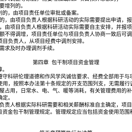
要增列的。
剂的，由
项目
责任单位审批或备案。
的，由项目负责人根据科研活动的实际需要提出申请，报
，由项目负责人根据科研活动实际需要自主安排，并报项
额不得调增，
项目责任单位与项目负责人协商一致后
可调
项目负责人
，从项目经费中调剂安排。
需求及时办理调剂手续。
第四章 包干制项目资金管理
算。
遵守科研伦理道德和
作风
学风诚信要求、经费全部用于与
使用，按照本办法第十条规定的开支范围列支，无需履行
屋占用，日常水、电、气、暖等消耗
，
有关管理
费用
的补
确定。
负责人根据实际科研需要和相关薪酬标准自主确定，项目
目
资金
包干制管理规定。管理规定应当包括资金使用范围